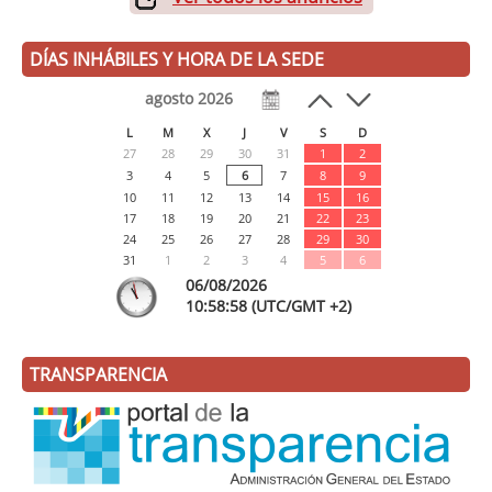
DÍAS INHÁBILES Y HORA DE LA SEDE
agosto 2026
L
M
X
J
V
S
D
27
28
29
30
31
1
2
3
4
5
6
7
8
9
10
11
12
13
14
15
16
17
18
19
20
21
22
23
24
25
26
27
28
29
30
31
1
2
3
4
5
6
06/08/2026
10:
58
:59
(UTC/GMT +2)
TRANSPARENCIA